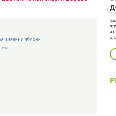
д
Бак
поп
инт
отк
ращивании яблони
овия
Р