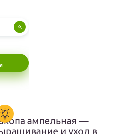
Я
акопа ампельная —
ыращивание и уход в