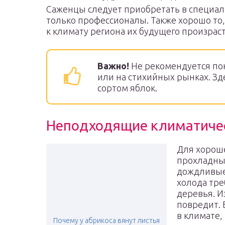
Саженцы следует приобретать в специал
только профессионалы. Также хорошо то
к климату региона их будущего произрас
Важно!
Не рекомендуется пок
или на стихийных рынках. Зд
сортом яблок.
Неподходящие климатичес
Для хорош
прохладный
дождливые 
холода тре
деревья. И
повредит. 
в климате,
Почему у абрикоса вянут листья