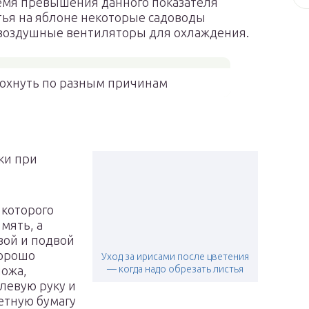
емя превышения данного показателя
тья на яблоне некоторые садоводы
воздушные вентиляторы для охлаждения.
сохнуть по разным причинам
ки при
 которого
мять, а
вой и подвой
хорошо
Уход за ирисами после цветения
ножа,
— когда надо обрезать листья
левую руку и
етную бумагу