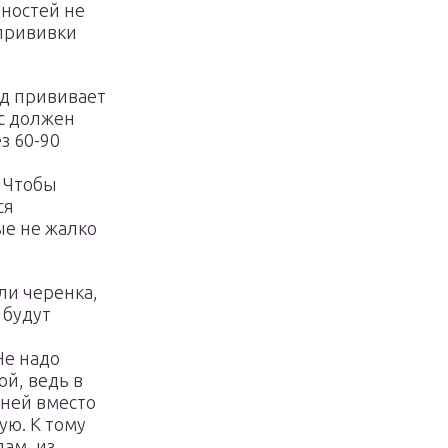
дностей не
 прививки
д прививает
с должен
з 60-90
. Чтобы
ся
ые не жалко
ли черенка,
 будут
Не надо
ой, ведь в
дней вместо
ую. К тому
ам, из