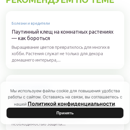
Болезни и вредители
Паутинный клещ на комнатных растениях
— как бороться
Выращивание цветов превратилось для многих в
хобби. Растения служат не только для декора
домашнего интерьера,...
Болезни и вредители
Мы используем файлы cookie для повышения удобства
Трипсы на комнатных растениях: варианты
работы с сайтом. Оставаясь на связи, вы соглашаетесь с
как избавиться
Политикой конфиденциальности
нашей
.
Любители комнатных растений, занимающиеся их
Принять
разведением, нередко сталкиваются с
необходимостью защиты...