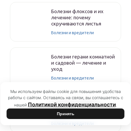
Болезни флоксов и их
лечение: почему
скручиваются листья
Болезни и вредители
Болезни герани комнатной
и садовой — лечение и
уход
Болезни и вредители
Мы используем файлы cookie для повышения удобства
работы с сайтом. Оставаясь на связи, вы соглашаетесь с
Болезни Антуриума,
Политикой конфиденциальности
нашей
.
Антуриум не растет — что
делать?
Принять
Болезни и вредители