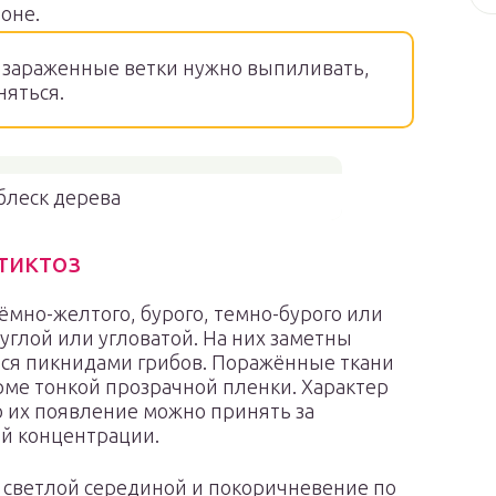
оне.
 зараженные ветки нужно выпиливать,
няться.
леск дерева
тиктоз
ёмно-желтого, бурого, темно-бурого или
углой или угловатой. На них заметны
ся пикнидами грибов. Поражённые ткани
рме тонкой прозрачной пленки. Характер
о их появление можно принять за
й концентрации.
 светлой серединой и покоричневение по