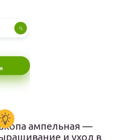
Я
акопа ампельная —
ыращивание и уход в