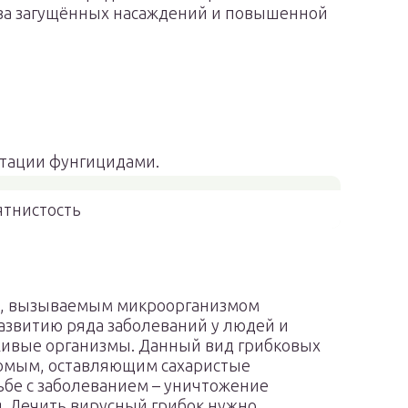
-за загущённых насаждений и повышенной
етации фунгицидами.
ятнистость
м, вызываемым микроорганизмом
азвитию ряда заболеваний у людей и
живые организмы. Данный вид грибковых
екомым, оставляющим сахаристые
бе с заболеванием – уничтожение
. Лечить вирусный грибок нужно