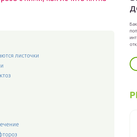
д
Бак
поп
инт
отк
аются листочки
ни
ктоз
Р
лечение
фтороз