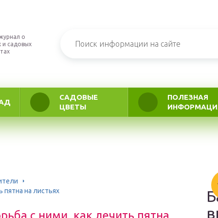
журнал о
 и садовых
тах
САДОВЫЕ
ПОЛЕЗНАЯ
АД
ЦВЕТЫ
ИНФОРМАЦИ
ители
ь пятна на листьях
Б
в
рьба с ними, как лечить пятна