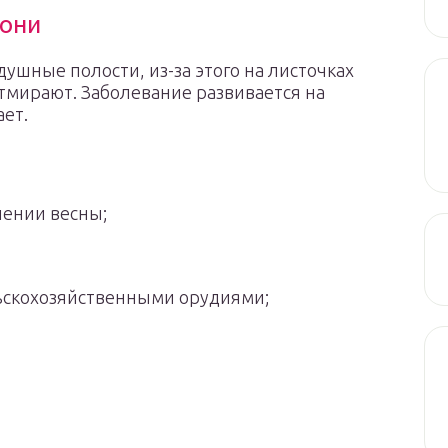
лони
ушные полости, из-за этого на листочках
тмирают. Заболевание развивается на
ает.
ении весны;
ьскохозяйственными орудиями;