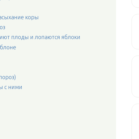
асыхание коры
оз
ниют плоды и лопаются яблоки
яблоне
пороз)
ы с ними