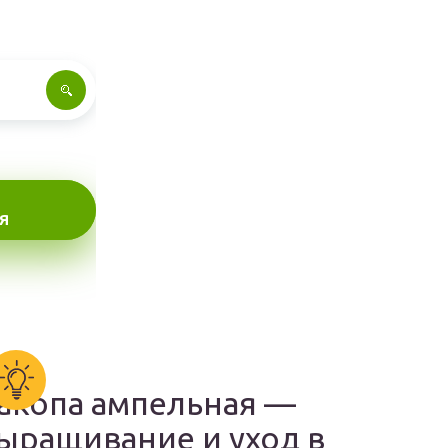
Я
акопа ампельная —
ыращивание и уход в