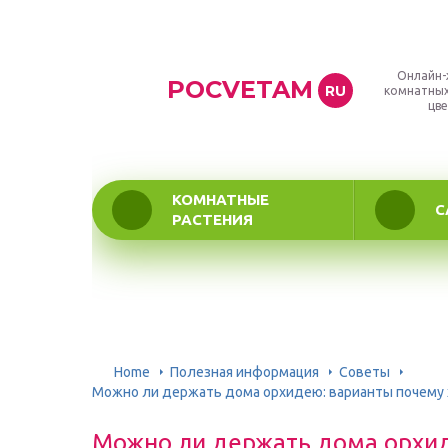
Онлайн-
POCVETAM
RU
комнатных
цве
КОМНАТНЫЕ
С
РАСТЕНИЯ
Home
Полезная информация
Советы
Можно ли держать дома орхидею: варианты почему 
Можно ли держать дома орхи