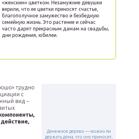
«женским» цветком. Незамужние девушки
верили, что ее цветки приносят счастье,
благополучное замужество и безбедную
семейную жизнь. Это растение и сейчас
часто дарят прекрасным дамам на свадьбы,
дни рождения, юбилеи.
рошо» трудно
оциации с
енный вид –
витых
компоненты,
действие,
Денежное дерево — можно ли
держать дома, что оно приносит,