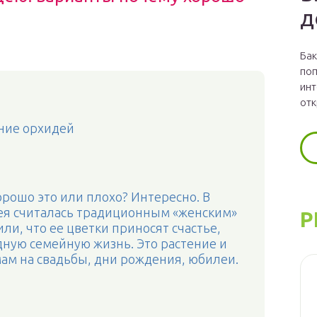
д
Бак
поп
инт
отк
ние орхидей
рошо это или плохо? Интересно. В
дея считалась традиционным «женским»
Р
и, что ее цветки приносят счастье,
дную семейную жизнь. Это растение и
мам на свадьбы, дни рождения, юбилеи.