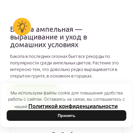
Бакопа ампельная —
выращивание и уход в
домашних условиях
Бакопа в последних сезонах бьет все рекорды по
популярности среди ампельных цветов. Растение это
интересно тем, что довольно редко выращивается в
открытом грунте, в основном в горшках.
ЧИТАТЬ ДАЛЕЕ
Мы используем файлы cookie для повышения удобства
работы с сайтом. Оставаясь на связи, вы соглашаетесь с
Политикой конфиденциальности
нашей
.
РЕКОМЕНДУЕМ
Принять