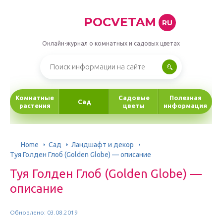
POCVETAM
RU
Онлайн-журнал о комнатных и садовых цветах
Комнатные
Садовые
Полезная
Сад
растения
цветы
информация
Home
Сад
Ландшафт и декор
Туя Голден Глоб (Golden Globe) — описание
Туя Голден Глоб (Golden Globe) —
описание
Обновлено: 03.08.2019