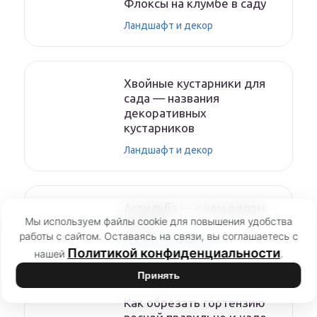
Флоксы на клумбе в саду
Ландшафт и декор
Хвойные кустарники для
сада — названия
декоративных
кустарников
Ландшафт и декор
Астильба — с чем рядом
Мы используем файлы cookie для повышения удобства
сажать
работы с сайтом. Оставаясь на связи, вы соглашаетесь с
Ландшафт и декор
Политикой конфиденциальности
нашей
.
Принять
Как обрезать гортензию