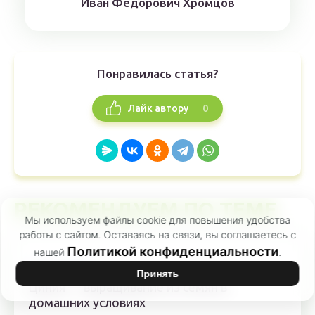
Иван Федорович Хромцов
Понравилась статья?
0
Лайк автору
РЕКОМЕНДУЕМ ПО ТЕМЕ
Мы используем файлы cookie для повышения удобства
работы с сайтом. Оставаясь на связи, вы соглашаетесь с
Политикой конфиденциальности
нашей
.
Садовые цветы
Принять
Циния — выращивание из семян в
домашних условиях