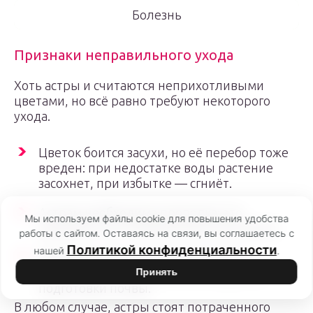
Болезнь
Признаки неправильного ухода
Хоть астры и считаются неприхотливыми
цветами, но всё равно требуют некоторого
ухода.
Цветок боится засухи, но её перебор тоже
вреден: при недостатке воды растение
засохнет, при избытке — сгниёт.
Астрам необходима прополка: это
Мы используем файлы cookie для повышения удобства
защищает их от вредителей и болезней.
работы с сайтом. Оставаясь на связи, вы соглашаетесь с
Политикой конфиденциальности
нашей
.
Появление болячек также является
следствием неправильного ухода или
Принять
подготовки почвы.
В любом случае, астры стоят потраченного