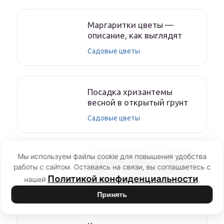
Маргаритки цветы —
описание, как выглядят
Садовые цветы
Посадка хризантемы
весной в открытый грунт
Садовые цветы
Мы используем файлы cookie для повышения удобства
Азалия садовая — посадка
работы с сайтом. Оставаясь на связи, вы соглашаетесь с
и уход в открытом грунте
Политикой конфиденциальности
нашей
.
Садовые цветы
Принять