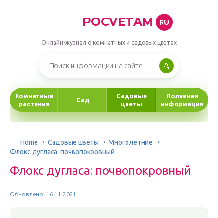
POCVETAM
RU
Онлайн-журнал о комнатных и садовых цветах
Комнатные
Садовые
Полезная
Сад
растения
цветы
информация
Home
Садовые цветы
Многолетние
Флокс дугласа: почвопокровный
Флокс дугласа: почвопокровный
Обновлено: 16.11.2021