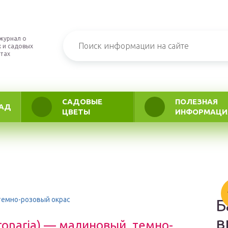
журнал о
 и садовых
тах
САДОВЫЕ
ПОЛЕЗНАЯ
АД
ЦВЕТЫ
ИНФОРМАЦИ
 темно-розовый окрас
Б
в
ronaria) — малиновый, темно-