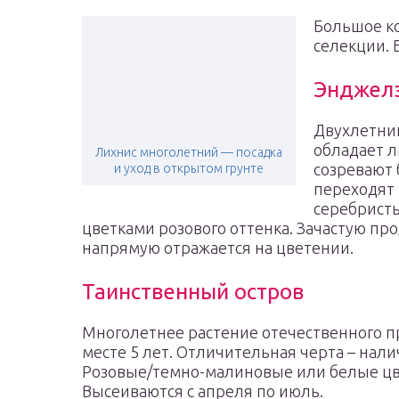
Большое к
селекции. 
Энджел
Двухлетник
обладает 
Лихнис многолетний — посадка
созревают 
и уход в открытом грунте
переходят 
серебрист
цветками розового оттенка. Зачастую пр
напрямую отражается на цветении.
Таинственный остров
Многолетнее растение отечественного п
месте 5 лет. Отличительная черта – нал
Розовые/темно-малиновые или белые цв
Высеиваются с апреля по июль.