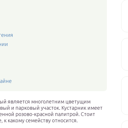
тения
нии
зайне
тый является многолетним цветущим
вый и парковый участок. Кустарник имеет
нной розово-красной палитрой. Стоит
, к какому семейству относится.