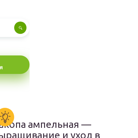
Я
акопа ампельная —
ыращивание и уход в