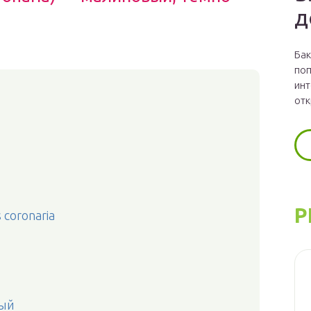
д
Бак
поп
инт
отк
Р
coronaria
тый