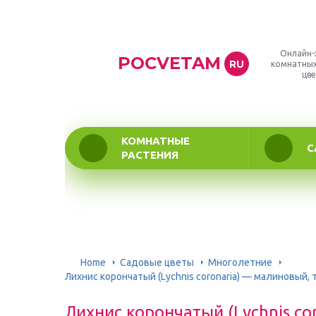
Онлайн-
POCVETAM
RU
комнатных
цве
КОМНАТНЫЕ
С
РАСТЕНИЯ
Home
Садовые цветы
Многолетние
Лихнис корончатый (Lychnis coronaria) — малиновый,
Лихнис корончатый (Lychnis co