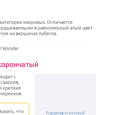
 категории махровых. Отличается
ыкрашиваемыми в равномерный алый цвет.
тия на вершинах побегов.
r Wonder
 корончатый
ходит с
самосев,
я крепкие
черенков.
казать, что
Рододендрон розовый