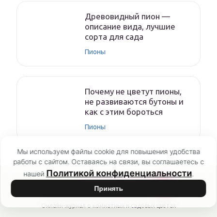
Древовидный пион —
описание вида, лучшие
сорта для сада
Пионы
Почему не цветут пионы,
не развиваются бутоны и
как с этим бороться
Пионы
Мы используем файлы cookie для повышения удобства
работы с сайтом. Оставаясь на связи, вы соглашаетесь с
Политикой конфиденциальности
нашей
.
POCVETAM
RU
Принять
Онлайн-журнал о комнатных и садовых цветах