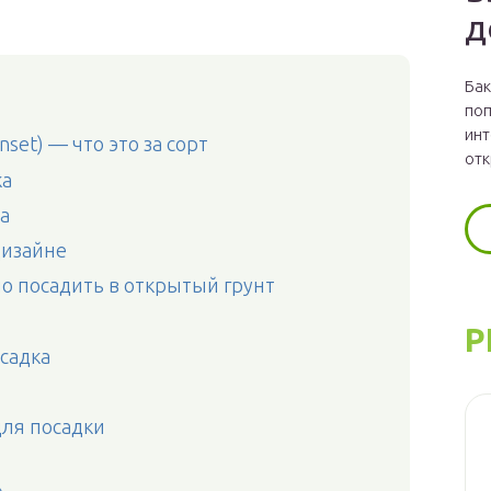
д
Бак
поп
инт
nset) — что это за сорт
отк
ка
а
дизайне
о посадить в открытый грунт
Р
садка
для посадки