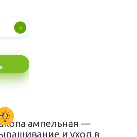
Я
акопа ампельная —
ыращивание и уход в