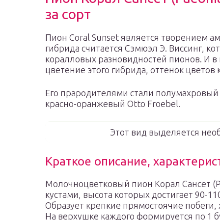
за сорт
Пион Coral Sunset является творением а
гибрида считается Сэмюэл Э. Виссинг, ко
коралловых разновидностей пионов. И в 
цветение этого гибрида, оттенок цветов
Его прародителями стали полумахровый б
красно-оранжевый Otto Froebel.
Этот вид выделяется нео
Краткое описание, характерис
Молочноцветковый пион Корал Сансет (Pa
кустами, высота которых достигает 90-11
Образует крепкие прямостоячие побеги,
На верхушке каждого формируется по 1 б