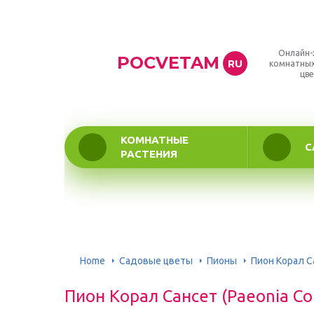
Онлайн-
POCVETAM
RU
комнатных
цве
КОМНАТНЫЕ
С
РАСТЕНИЯ
Home
Садовые цветы
Пионы
Пион Корал Са
Пион Корал Сансет (Paeonia Cor