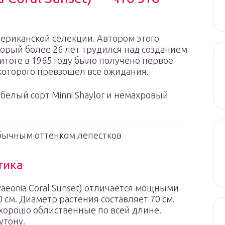
мериканской селекции. Автором этого
торый более 26 лет трудился над созданием
итоге в 1965 году было получено первое
 которого превзошел все ожидания.
елый сорт Minni Shaylor и немахровый
бычным оттенком лепестков
тика
eonia Coral Sunset) отличается мощными
0 см. Диаметр растения составляет 70 см.
 хорошо облиственные по всей длине.
утону.