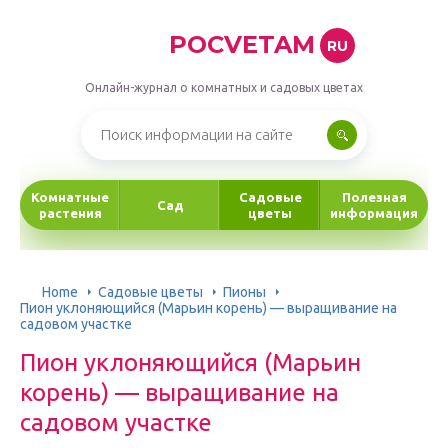
POCVETAM
RU
Онлайн-журнал о комнатных и садовых цветах
Комнатные
Садовые
Полезная
Сад
растения
цветы
информация
Home
Садовые цветы
Пионы
Пион уклоняющийся (Марьин корень) — выращивание на
садовом участке
Пион уклоняющийся (Марьин
корень) — выращивание на
садовом участке