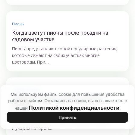
Пионы
Когда цветут пионы после посадки на
садовом участке
Пионы представляют собой популярные растения,
которые сажают на своих участках многие
цветоводы. При...
Садовые цветы
Мы используем файлы cookie для повышения удобства
Лобелия посадка и уход на садовом
работы с сайтом. Оставаясь на связи, вы соглашаетесь с
участке
Политикой конфиденциальности
нашей
.
Нежные голубоватые, белые или розовые,
Принять
малиновые цветки — все это лобелия, посадка
и уход за которой...