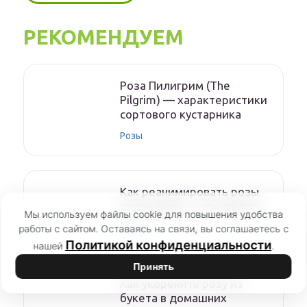
РЕКОМЕНДУЕМ
Роза Пилигрим (The
Pilgrim) — характеристики
сортового кустарника
Розы
Как реанимировать розы
после зимы — что делать
Мы используем файлы cookie для повышения удобства
Розы
работы с сайтом. Оставаясь на связи, вы соглашаетесь с
Политикой конфиденциальности
нашей
.
Принять
Как укоренить розу из
букета в домашних