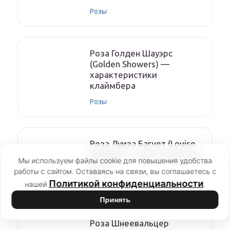
Розы
Роза Голден Шауэрс
(Golden Showers) —
характеристики
клаймбера
Розы
Роза Луиза Багнет (Louise
Bugnet) — характеристика
Мы используем файлы cookie для повышения удобства
сорта
работы с сайтом. Оставаясь на связи, вы соглашаетесь с
Розы
Политикой конфиденциальности
нашей
.
Принять
Роза Шнеевальцер