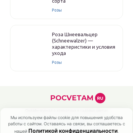
сорта
Розы
Роза Шнеевальцер
(Schneewalzer) —
характеристики и условия
ухода
Розы
POCVETAM
RU
Онлайн-журнал о комнатных и садовых цветах
Мы используем файлы cookie для повышения удобства
Главная
Политика конфиденциальности
Карта сайта
работы с сайтом. Оставаясь на связи, вы соглашаетесь с
Контакты
О нас
Эксперты
Авторы
Политикой конфиденциальности
нашей
.