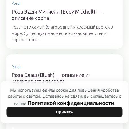
Розы
Роза Эдди Митчелл (Eddy Mitchell) —
описание сорта
Роза – это самый благородный и красивый цветок в
мире. Существует множество разновидностей и
сортов этого...
Розы
Роза Блаш (Blush) — описание и
характеристики сорта
Мы используем файлы cookie для повышения удобства
Сорт Блаш появился на свет благодаря канадским
работы с сайтом. Оставаясь на связи, вы соглашаетесь с
селекционерам. Особенности гибрида позволяют
Политикой конфиденциальности
выращивать...
нашей
.
Принять