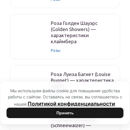
Роза Голден Шауэрс
(Golden Showers) —
характеристики
клаймбера
Розы
Роза Луиза Багнет (Louise
Bugnet) — характеристика
сорта
Мы используем файлы cookie для повышения удобства
Розы
работы с сайтом. Оставаясь на связи, вы соглашаетесь с
Политикой конфиденциальности
нашей
.
Принять
Роза Шнеевальцер
(Schneewalzer) —