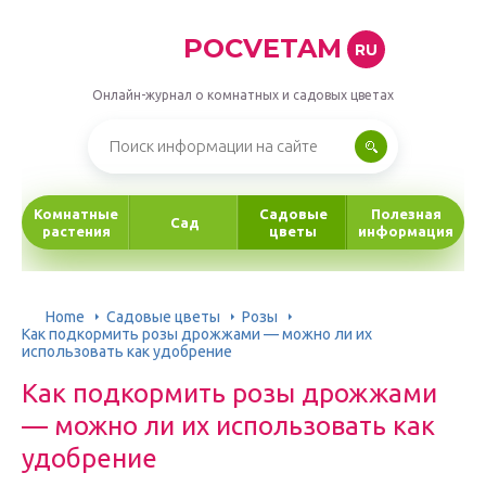
POCVETAM
RU
Онлайн-журнал о комнатных и садовых цветах
Комнатные
Садовые
Полезная
Сад
растения
цветы
информация
Home
Садовые цветы
Розы
Как подкормить розы дрожжами — можно ли их
использовать как удобрение
Как подкормить розы дрожжами
— можно ли их использовать как
удобрение