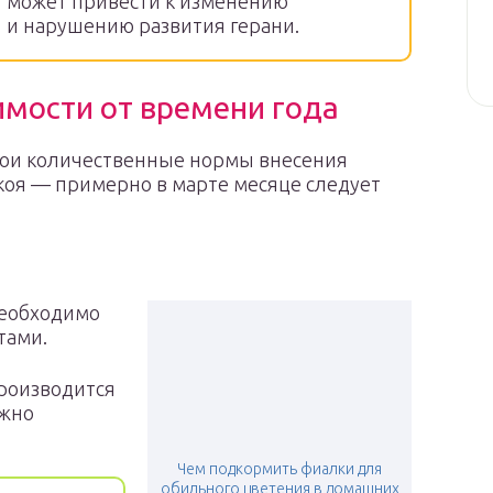
может привести к изменению
и нарушению развития герани.
имости от времени года
вои количественные нормы внесения
коя — примерно в марте месяце следует
необходимо
тами.
производится
ожно
Чем подкормить фиалки для
обильного цветения в домашних