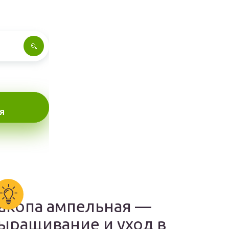
Я
акопа ампельная —
ыращивание и уход в