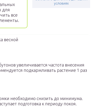
условиях
иальных
х для
учить все
лементы.
а весной
 бутонов увеличивается частота внесения
омендуется подкармливать растение 1 раз
рмки необходимо снизить до минимума.
аступает подготовка к периоду покоя.