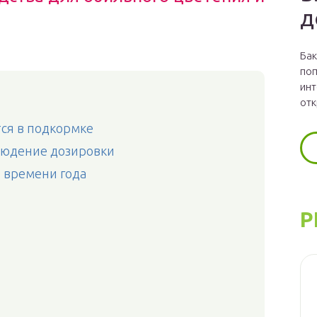
д
Бак
поп
инт
отк
тся в подкормке
людение дозировки
т времени года
Р