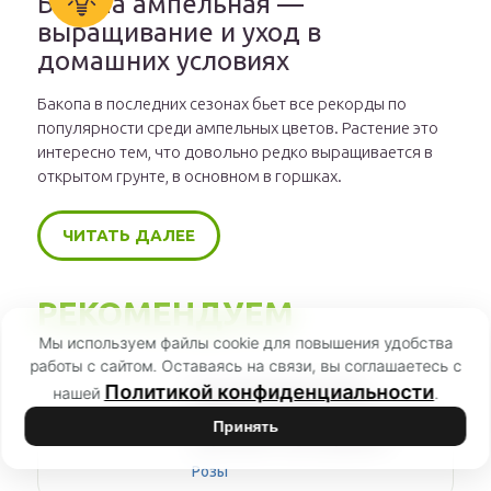
Бакопа ампельная —
выращивание и уход в
домашних условиях
Бакопа в последних сезонах бьет все рекорды по
популярности среди ампельных цветов. Растение это
интересно тем, что довольно редко выращивается в
открытом грунте, в основном в горшках.
ЧИТАТЬ ДАЛЕЕ
РЕКОМЕНДУЕМ
Мы используем файлы cookie для повышения удобства
работы с сайтом. Оставаясь на связи, вы соглашаетесь с
Политикой конфиденциальности
Роза Пилигрим (The
нашей
.
Pilgrim) — характеристики
Принять
сортового кустарника
Розы