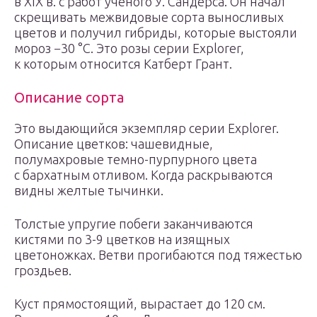
в XIX в. с работ ученого У. Сандерса. Он начал
скрещивать межвидовые сорта выносливых
цветов и получил гибриды, которые выстояли
мороз −30 °С. Это розы серии Explorer,
к которым относится Катберт Грант.
Описание сорта
Это выдающийся экземпляр серии Explorer.
Описание цветков: чашевидные,
полумахровые темно-пурпурного цвета
с бархатным отливом. Когда раскрываются
видны желтые тычинки.
Толстые упругие побеги заканчиваются
кистями по 3-9 цветков на изящных
цветоножках. Ветви прогибаются под тяжестью
гроздьев.
Куст прямостоящий, вырастает до 120 см.