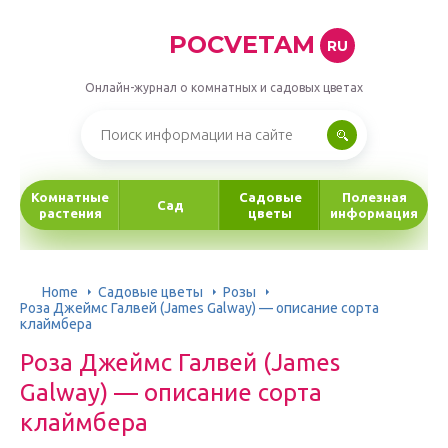
POCVETAM
RU
Онлайн-журнал о комнатных и садовых цветах
Комнатные
Садовые
Полезная
Сад
растения
цветы
информация
Home
Садовые цветы
Розы
Роза Джеймс Галвей (James Galway) — описание сорта
клаймбера
Роза Джеймс Галвей (James
Galway) — описание сорта
клаймбера