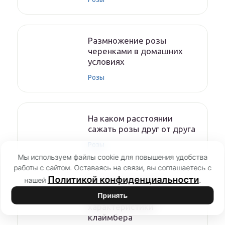
Размножение розы
черенками в домашних
условиях
Розы
На каком расстоянии
сажать розы друг от друга
Розы
Мы используем файлы cookie для повышения удобства
работы с сайтом. Оставаясь на связи, вы соглашаетесь с
Политикой конфиденциальности
нашей
.
Роза Голден Шауэрс
(Golden Showers) —
Принять
характеристики
клаймбера