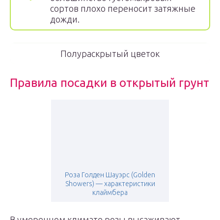
сортов плохо переносит затяжные
дожди.
Полураскрытый цветок
Правила посадки в открытый грунт
Роза Голден Шауэрс (Golden
Showers) — характеристики
клаймбера
В умеренном климате розы высаживают