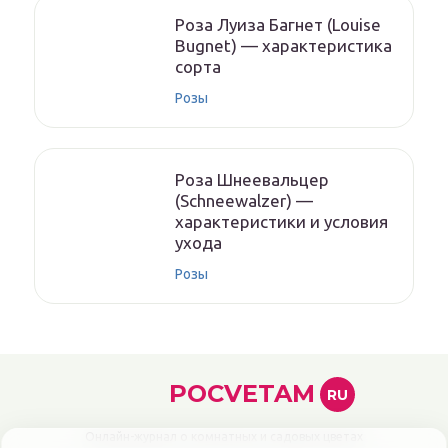
Роза Луиза Багнет (Louise
Bugnet) — характеристика
сорта
Розы
Роза Шнеевальцер
(Schneewalzer) —
характеристики и условия
ухода
Розы
POCVETAM
RU
Онлайн-журнал о комнатных и садовых цветах