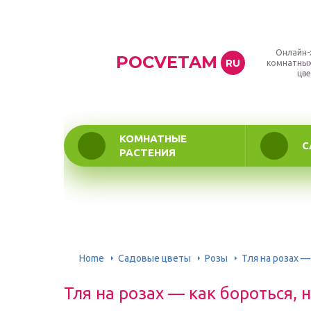
Онлайн-
POCVETAM
RU
комнатных
цве
КОМНАТНЫЕ
С
РАСТЕНИЯ
Home
Садовые цветы
Розы
Тля на розах —
Тля на розах — как бороться,