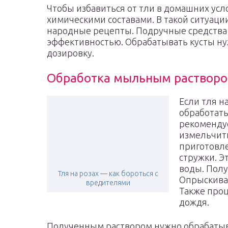
Чтобы избавиться от тли в домашних усл
химическими составами. В такой ситуац
народные рецепты. Подручные средства
эффективностью. Обрабатывать кусты ну
дозировку.
Обработка мыльным раствор
Если тля н
обработать
рекомендуе
измельчить
приготовле
стружки. Э
воды. Полу
Тля на розах — как бороться с
Опрыскива
вредителями
Также проц
дождя.
Полученным раствором нужно обрабатыват