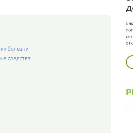
д
Бак
поп
инт
отк
аки болезни
ные средства
Р