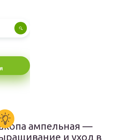
Я
акопа ампельная —
ыращивание и уход в