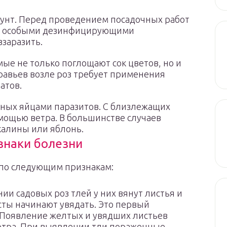
рунт. Перед проведением посадочных работ
ву особыми дезинфицирующими
ззаразить.
мые не только поглощают сок цветов, но и
равьев возле роз требует применения
атов.
нных яйцами паразитов. С близлежащих
мощью ветра. В большинстве случаев
калины или яблонь.
знаки болезни
 по следующим признакам:
и садовых роз тлей у них вянут листья и
сты начинают увядать. Это первый
 Появление желтых и увядших листьев
отра. При выявлении тли пораженные