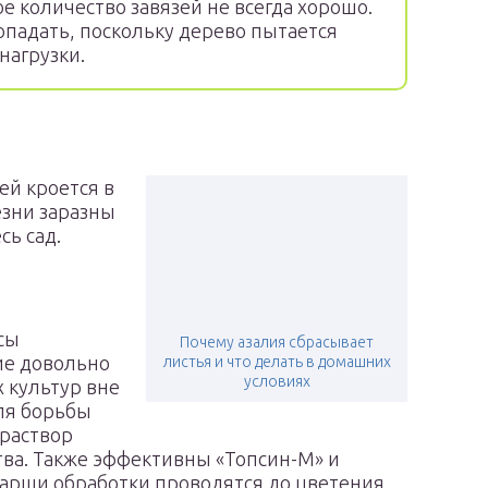
 количество завязей не всегда хорошо.
 опадать, поскольку дерево пытается
нагрузки.
ей кроется в
езни заразны
сь сад.
сы
Почему азалия сбрасывает
ие довольно
листья и что делать в домашних
условиях
 культур вне
ля борьбы
раствор
тва. Также эффективны «Топсин-М» и
парши обработки проводятся до цветения.