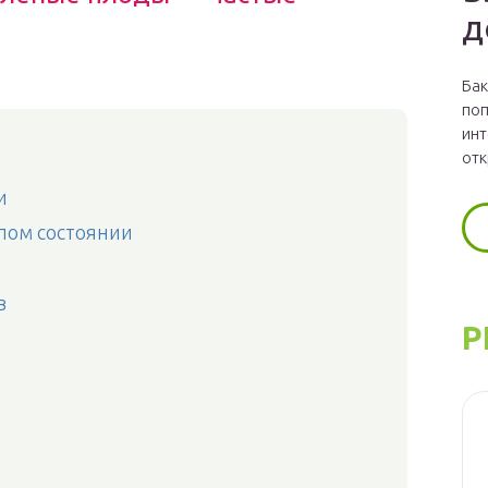
д
Бак
поп
инт
отк
и
лом состоянии
в
Р