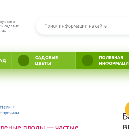
журнал о
 и садовых
тах
САДОВЫЕ
ПОЛЕЗНАЯ
АД
ЦВЕТЫ
ИНФОРМАЦИ
ители
е причины
Б
в
еленые плоды — частые