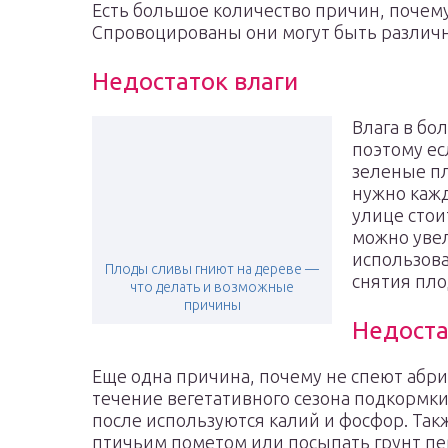
Есть большое количество причин, почем
Спровоцированы они могут быть различ
Недостаток влаги
Влага в бо
поэтому ес
зеленые пл
нужно кажд
улице стои
можно увел
использова
Плоды сливы гниют на дереве —
снятия пло
что делать и возможные
причины
Недоста
Еще одна причина, почему не спеют абри
течение вегетативного сезона подкормки 
после используются калий и фосфор. Та
птичьим пометом или посыпать грунт пе