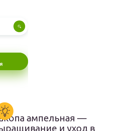
Я
акопа ампельная —
ыращивание и уход в