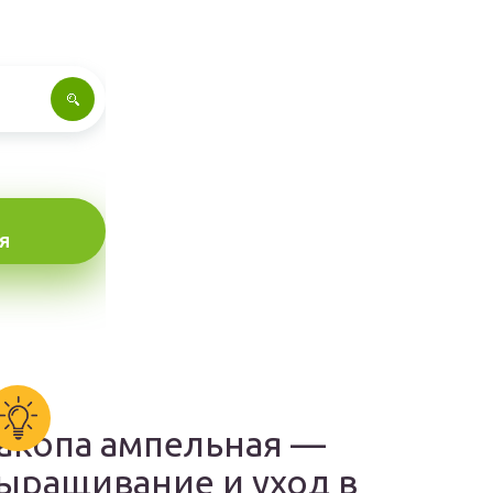
Я
акопа ампельная —
ыращивание и уход в