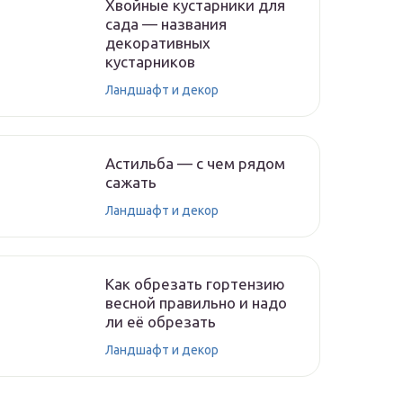
Хвойные кустарники для
сада — названия
декоративных
кустарников
Ландшафт и декор
Астильба — с чем рядом
сажать
Ландшафт и декор
Как обрезать гортензию
весной правильно и надо
ли её обрезать
Ландшафт и декор