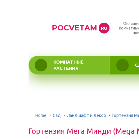
Онлайн-
POCVETAM
RU
комнатных
цве
КОМНАТНЫЕ
С
РАСТЕНИЯ
Home
Сад
Ландшафт и декор
Гортензия М
Гортензия Мега Минди (Mega 