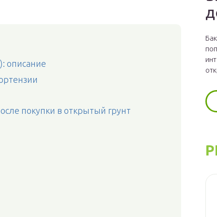
д
Бак
поп
инт
): описание
отк
ортензии
осле покупки в открытый грунт
Р