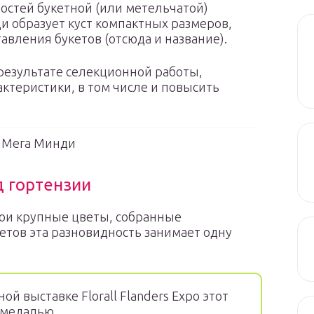
остей букетной (или метельчатой)
ди образует куст компактных размеров,
авления букетов (отсюда и название).
результате селекционной работы,
актеристики, в том числе и повысить
 Мега Минди
 гортензии
вои крупные цветы, собранные
етов эта разновидность занимает одну
й выставке Florall Flanders Expo этот
 медалью.