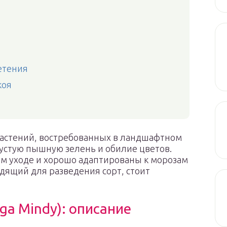
етения
коя
растений, востребованных в ландшафтном
густую пышную зелень и обилие цветов.
ом уходе и хорошо адаптированы к морозам
одящий для разведения сорт, стоит
ga Mindy): описание