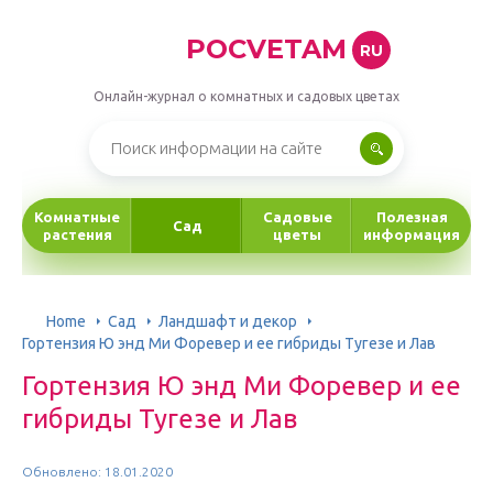
POCVETAM
RU
Онлайн-журнал о комнатных и садовых цветах
Комнатные
Садовые
Полезная
Сад
растения
цветы
информация
Home
Сад
Ландшафт и декор
Гортензия Ю энд Ми Форевер и ее гибриды Тугезе и Лав
Гортензия Ю энд Ми Форевер и ее
гибриды Тугезе и Лав
Обновлено: 18.01.2020