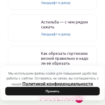
Ландшафт и декор
Астильба — с чем рядом
сажать
Ландшафт и декор
Как обрезать гортензию
весной правильно и надо
ли её обрезать
Ландшафт и декор
Мы используем файлы cookie для повышения удобства
работы с сайтом. Оставаясь на связи, вы соглашаетесь с
Политикой конфиденциальности
нашей
.
Принять
POCVETAM
RU