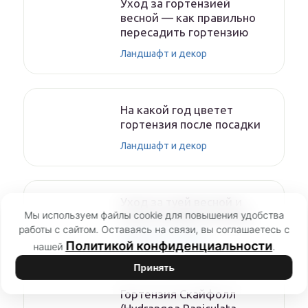
Уход за гортензией
весной — как правильно
пересадить гортензию
Ландшафт и декор
На какой год цветет
гортензия после посадки
Ландшафт и декор
Уход за туей весной и
Мы используем файлы cookie для повышения удобства
после посадки на улице
работы с сайтом. Оставаясь на связи, вы соглашаетесь с
Ландшафт и декор
Политикой конфиденциальности
нашей
.
Принять
Гортензия Скайфолл