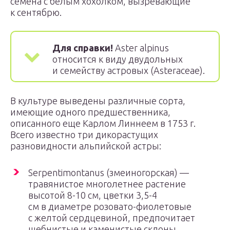
семена с белым хохолком, вызревающие
к сентябрю.
Для справки!
Aster alpinus
относится к виду двудольных
и семейству астровых (Asteraceae).
В культуре выведены различные сорта,
имеющие одного предшественника,
описанного еще Карлом Линнеем в 1753 г.
Всего известно три дикорастущих
разновидности альпийской астры:
Serpentimontanus (змеиногорская) —
травянистое многолетнее растение
высотой 8-10 см, цветки 3,5-4
см в диаметре розовато-фиолетовые
с желтой сердцевиной, предпочитает
щебнистые и каменистые склоны