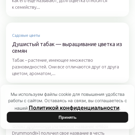
как его ещё называют, долгоцветка относится
к семейству...
Садовые цветы
Душистый табак — выращивание цветка из
семян
Табак – растение, имеющее множество
разновидностей. Они все отличаются друг от друга
цветом, ароматом,...
Мы используем файлы cookie для повышения удобства
работы с сайтом. Оставаясь на связи, вы соглашаетесь с
Садовые цветы
Политикой конфиденциальности
нашей
.
Флокс друммонда: выращивание из семян,
когда сажать
Принять
Флокс друммонда (латинское название «Phlox
Drummondii») получил свое название в честь