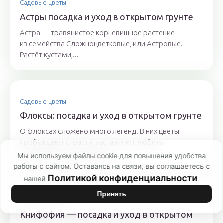
Садовые цветы
Астры посадка и уход в открытом грунте
Астра — травянистое корневищное растение
из семейства Сложноцветковые, или Астровые.
Растёт кустами,...
Садовые цветы
Флоксы: посадка и уход в открытом грунте
О флоксах сложено много легенд. В них цветы
пробуждают страсти, заставляют любить
и ненавидеть, чувствовать...
Мы используем файлы cookie для повышения удобства
работы с сайтом. Оставаясь на связи, вы соглашаетесь с
Политикой конфиденциальности
нашей
.
Принять
Садовые цветы
Книфофия — посадка и уход в открытом