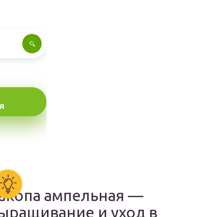
Я
акопа ампельная —
ыращивание и уход в