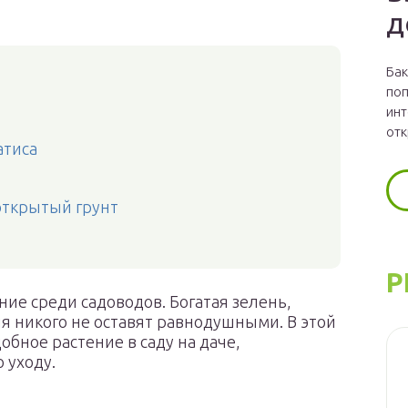
д
Бак
поп
инт
отк
атиса
 открытый грунт
Р
ие среди садоводов. Богатая зелень,
я никого не оставят равнодушными. В этой
обное растение в саду на даче,
 уходу.