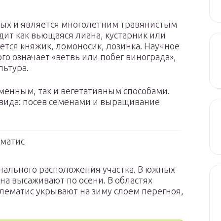
вых и является многолетним травянистым
дит как вьющаяся лиана, кустарник или
вется княжик, ломоносик, лозинка. Научное
ого означает «ветвь или побег винограда»,
льтура.
менным, так и вегетативным способами.
 вида: посев семенами и выращивание
матис
нального расположения участка. В южных
на высаживают по осени. В областях
ематис укрывают на зиму слоем перегноя,