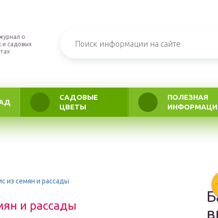
журнал о
 и садовых
тах
САДОВЫЕ
ПОЛЕЗНАЯ
АД
ЦВЕТЫ
ИНФОРМАЦИ
с из семян и рассады
Б
мян и рассады
в