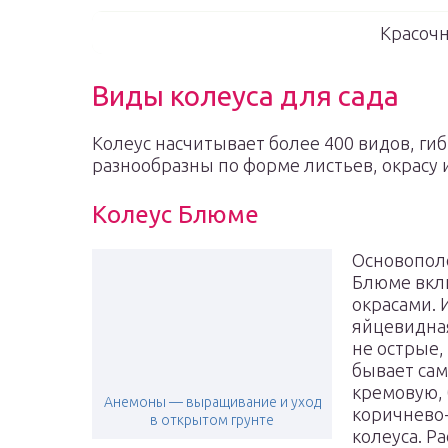
Красочн
Виды колеуса для сада
Колеус насчитывает более 400 видов, ги
разнообразны по форме листьев, окрасу 
Колеус Блюме
Основопол
Блюме вклю
окрасами. 
яйцевидная
не острые,
бывает сам
кремовую, 
Анемоны — выращивание и уход
коричнево-
в открытом грунте
колеуса. Р