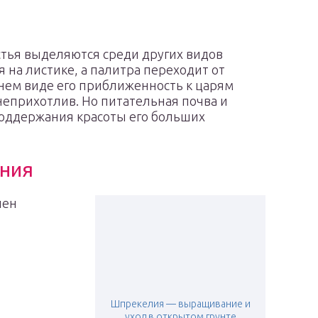
стья выделяются среди других видов
на листике, а палитра переходит от
шнем виде его приближенность к царям
 неприхотлив. Но питательная почва и
оддержания красоты его больших
ания
лен
Шпрекелия — выращивание и
уход в открытом грунте