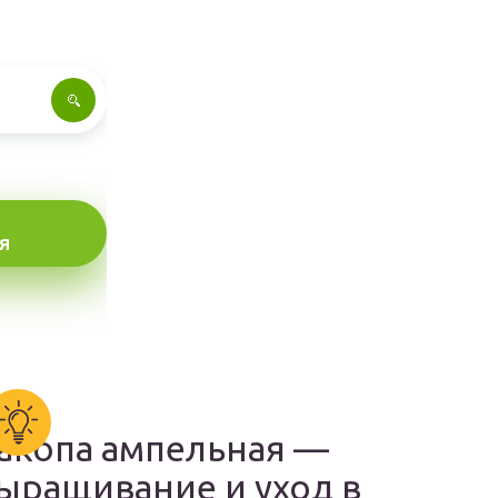
Я
акопа ампельная —
ыращивание и уход в