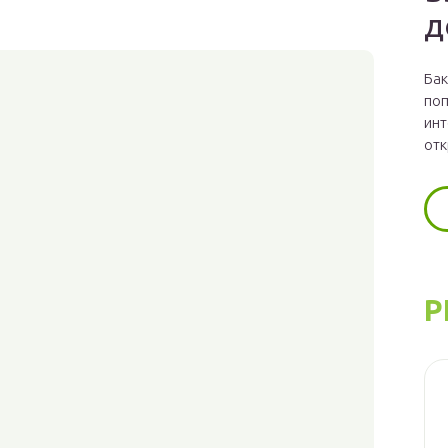
д
Бак
поп
инт
отк
Р