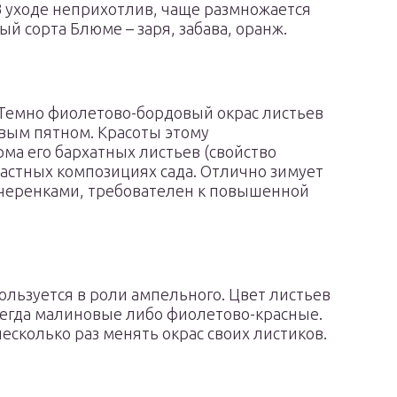
В уходе неприхотлив, чаще размножается
й сорта Блюме – заря, забава, оранж.
Темно фиолетово-бордовый окрас листьев
овым пятном. Красоты этому
ма его бархатных листьев (свойство
растных композициях сада. Отлично зимует
 черенками, требователен к повышенной
ользуется в роли ампельного. Цвет листьев
сегда малиновые либо фиолетово-красные.
несколько раз менять окрас своих листиков.