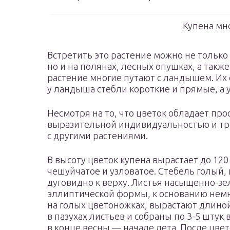
Купена мн
Встретить это растение можно не только 
но и на полянах, лесных опушках, а такж
растение многие путают с ландышем. Их 
у ландыша стебли короткие и прямые, а
Несмотря на то, что цветок обладает пр
выразительной индивидуальностью и тро
с другими растениями.
В высоту цветок купена вырастает до 120
чешуйчатое и узловатое. Стебель голый
дуговидно к верху. Листья насыщенно-зе
эллиптической формы, к основанию нем
на голых цветоножках, вырастают длиной 
в пазухах листьев и собраны по 3-5 штук
в конце весны — начале лета. После цв