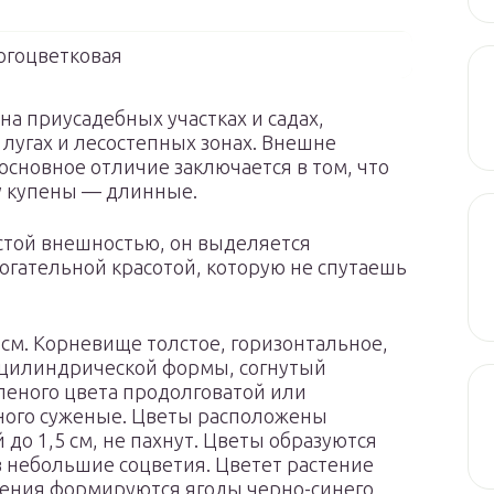
огоцветковая
на приусадебных участках и садах,
е лугах и лесостепных зонах. Внешне
основное отличие заключается в том, что
 у купены — длинные.
остой внешностью, он выделяется
гательной красотой, которую не спутаешь
 см. Корневище толстое, горизонтальное,
, цилиндрической формы, согнутый
леного цвета продолговатой или
ного суженые. Цветы расположены
до 1,5 см, не пахнут. Цветы образуются
 в небольшие соцветия. Цветет растение
етения формируются ягоды черно-синего