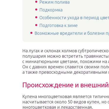
Режим полива
Подкормка
Особенности ухода в период цве
Подготовка к зиме
Возможные вредители и болезни пр
На лугах и склонах холмов субтропическо
полушария можно встретить травянисты
с миниатюрными цветами, похожими на л
Он с давних времен славится своими по
а также превосходными декоративными 
Происхождение и внешний
Купена многоцветковая является типичн
насчитывается около 50 видов купен, н
многоцветковая и лекарственная.