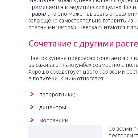
Многоцветковая купена является ядовиты
применяется в медицинских целях. Если 
правил, то оно может вызвать отравлени
запрещено самостоятельно готовить из н
опасными частями цветка считаются пло
Сочетание с другими раст
Цветок купена прекрасно сочетается с ли
высаживают на клумбах совместно с тюль
Хорошо соседствует цветок со всеми рас
в полутени. К ним относятся:
папоротники;
дицентры;
морозники.
Со всеми 
пестролис