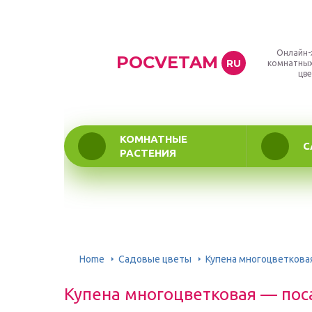
Онлайн-
POCVETAM
RU
комнатных
цве
КОМНАТНЫЕ
С
РАСТЕНИЯ
Home
Садовые цветы
Купена многоцветковая
Купена многоцветковая — поса