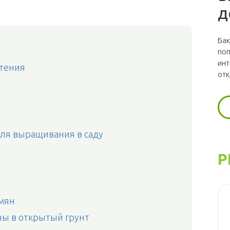
д
Бак
поп
инт
тения
отк
ля выращивания в саду
Р
мян
ны в открытый грунт