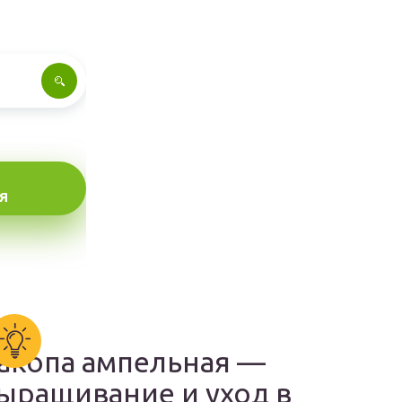
Я
акопа ампельная —
ыращивание и уход в