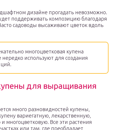
ндшафтном дизайне прогадать невозможно.
 будет поддерживать композицию благодаря
Часто садоводы высаживают цветок вдоль
кательно многоцветковая купена
ее нередко используют для создания
иций.
купены для выращивания
ается много разновидностей купены,
купену вариегатную, лекарственную,
и многоцветковую. Все эти растения
частках или там, где преобладает