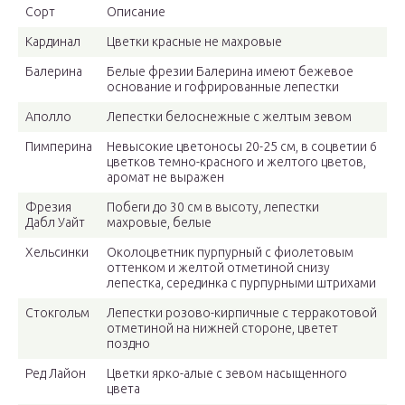
Сорт
Описание
Кардинал
Цветки красные не махровые
Балерина
Белые фрезии Балерина имеют бежевое
основание и гофрированные лепестки
Аполло
Лепестки белоснежные с желтым зевом
Пимперина
Невысокие цветоносы 20-25 см, в соцветии 6
цветков темно-красного и желтого цветов,
аромат не выражен
Фрезия
Побеги до 30 см в высоту, лепестки
Дабл Уайт
махровые, белые
Хельсинки
Околоцветник пурпурный с фиолетовым
оттенком и желтой отметиной снизу
лепестка, серединка с пурпурными штрихами
Стокгольм
Лепестки розово-кирпичные с терракотовой
отметиной на нижней стороне, цветет
поздно
Ред Лайон
Цветки ярко-алые с зевом насыщенного
цвета