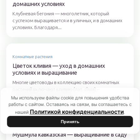
домашних условиях
Клубневая бегония — многолетник, который
с успехом выращивается и в уличных, и в домашних
условиях. Благодаря...
Комнатные растения
Цветок кливия — уход в домашних
условиях и выращивание
Многие цветоводы в коллекцию своих комнатных
растений включают кливию (лат. clivia) –
вечнозеленый травянистый...
Мы используем файлы cookie для повышения удобства
работы с сайтом. Оставаясь на связи, вы соглашаетесь с
Политикой конфиденциальности
нашей
.
Принять
Сад
Мушмула кавказская — выращивание в саду