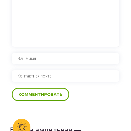
Бакопа ампельная —