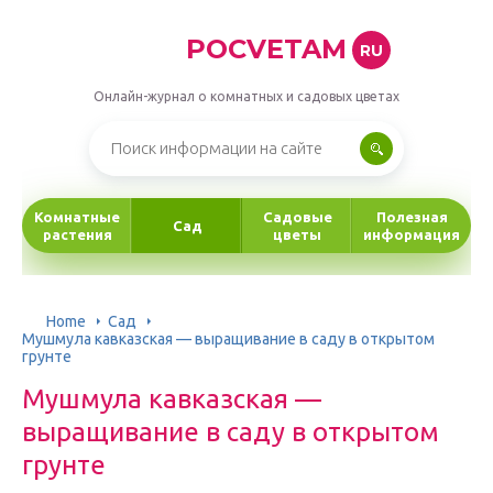
POCVETAM
RU
Онлайн-журнал о комнатных и садовых цветах
Комнатные
Садовые
Полезная
Сад
растения
цветы
информация
Home
Сад
Мушмула кавказская — выращивание в саду в открытом
грунте
Мушмула кавказская —
выращивание в саду в открытом
грунте