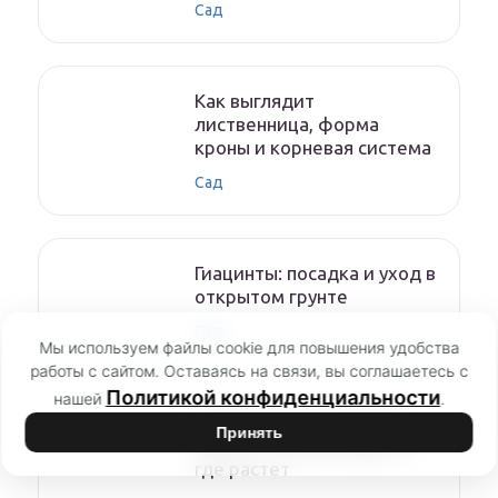
Сад
Как выглядит
лиственница, форма
кроны и корневая система
Сад
Гиацинты: посадка и уход в
открытом грунте
Сад
Мы используем файлы cookie для повышения удобства
работы с сайтом. Оставаясь на связи, вы соглашаетесь с
Политикой конфиденциальности
нашей
.
Съедобный папоротник
Принять
орляк — как выглядит и
где растет