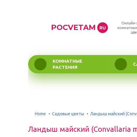
Онлайн-
POCVETAM
RU
комнатных
цве
КОМНАТНЫЕ
С
РАСТЕНИЯ
Home
Садовые цветы
Ландыш майский (Conval
Ландыш майский (Convallaria m