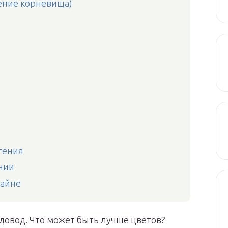
ение корневища)
тения
нии
зайне
адовод. Что может быть лучше цветов?