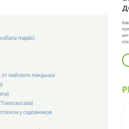
д
Бак
поп
инт
laria majalis)
отк
 от майского ландыша
i)
Р
ana)
Transcaucasia)
спехом у садовников