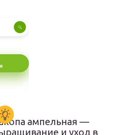
Я
акопа ампельная —
ыращивание и уход в