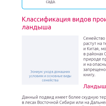
сада.
Классификация видов про
ландыша
Семейство
растут на 
и Китая, м
в районах 
природе пр
и на опасн
запрещено 
Эониум: уход в домашних
книгу.
условиях и основные виды
семейства
Ландыш К
Данный подвид имеет более скудную те
в лесах Восточной Сибири или на Дальнем