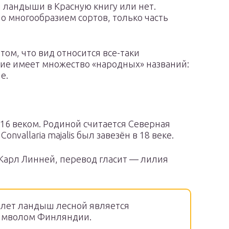
 ландыши в Красную книгу или нет.
но многообразием сортов, только часть
ом, что вид относится все-таки
ние имеет множество «народных» названий:
е.
16 веком. Родиной считается Северная
vallaria majalis был завезён в 18 веке.
л Карл Линней, перевод гласит — лилия
 лет ландыш лесной является
имволом Финляндии.