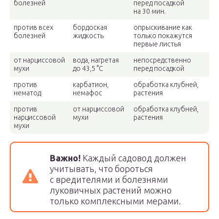
болезней
перед посадкой
на 30 мин.
против всех
бордоская
опрыскивание как
болезней
жидкость
только покажутся
первые листья
от нарциссовой
вода, нагретая
непосредственно
мухи
до 43,5 °С
перед посадкой
против
карбатион,
обработка клубней,
нематод
немафос
растения
против
от нарциссовой
обработка клубней,
нарциссовой
мухи
растения
мухи
Важно!
Каждый садовод должен
учитывать, что бороться
с вредителями и болезнями
луковичных растений можно
только комплексными мерами.