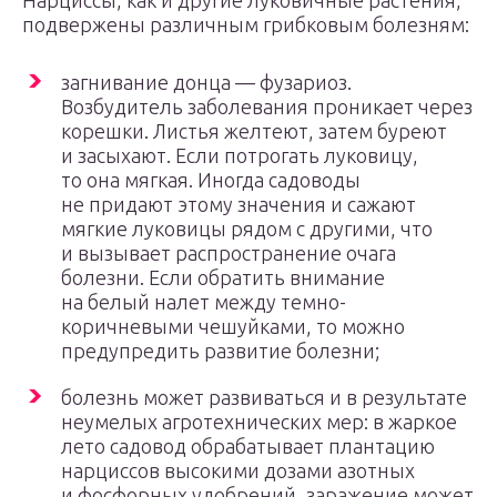
Нарциссы, как и другие луковичные растения,
подвержены различным грибковым болезням:
загнивание донца — фузариоз.
Возбудитель заболевания проникает через
корешки. Листья желтеют, затем буреют
и засыхают. Если потрогать луковицу,
то она мягкая. Иногда садоводы
не придают этому значения и сажают
мягкие луковицы рядом с другими, что
и вызывает распространение очага
болезни. Если обратить внимание
на белый налет между темно-
коричневыми чешуйками, то можно
предупредить развитие болезни;
болезнь может развиваться и в результате
неумелых агротехнических мер: в жаркое
лето садовод обрабатывает плантацию
нарциссов высокими дозами азотных
и фосфорных удобрений, заражение может