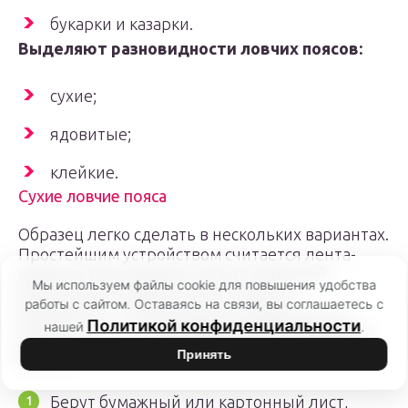
букарки и казарки.
Выделяют разновидности ловчих поясов:
сухие;
ядовитые;
клейкие.
Сухие ловчие пояса
Образец легко сделать в нескольких вариантах.
Простейшим устройством считается лента-
воронка. Конструкция схожа с воронкой,
Мы используем файлы cookie для повышения удобства
обладающей эффектом втягивания.
работы с сайтом. Оставаясь на связи, вы соглашаетесь с
Вредители, что заползают в отверстие, не
Политикой конфиденциальности
нашей
.
вылезут оттуда.
Самоделку изготавливают
просто:
Принять
Берут бумажный или картонный лист,