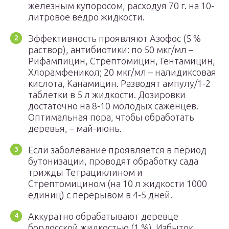
железным купоросом, расходуя 70 г. на 10-
литровое ведро жидкости.
Эффективность проявляют Азофос (5 %
раствор), антибиотики: по 50 мкг/мл –
Рифампицин, Стрептомицин, Гентамицин,
Хлорамфеникол; 20 мкг/мл – налидиксовая
кислота, Канамицин. Разводят ампулу/1-2
таблетки в 5 л жидкости. Дозировки
достаточно на 8-10 молодых саженцев.
Оптимальная пора, чтобы обработать
деревья, – май-июнь.
Если заболевание проявляется в период
бутонизации, проводят обработку сада
трижды Тетрациклином и
Стрептомицином (на 10 л жидкости 1000
единиц) с перерывом в 4-5 дней.
Аккуратно обрабатывают деревце
бордосской жидкостью (1 %). Избыток