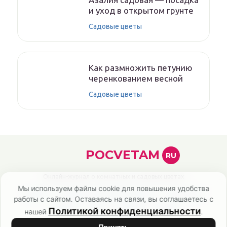
и уход в открытом грунте
Садовые цветы
Как размножить петунию
черенкованием весной
Садовые цветы
POCVETAM
RU
Онлайн-журнал о комнатных и садовых цветах
Мы используем файлы cookie для повышения удобства
Главная
Политика конфиденциальности
Карта сайта
работы с сайтом. Оставаясь на связи, вы соглашаетесь с
Контакты
О нас
Эксперты
Авторы
Политикой конфиденциальности
нашей
.
Список литературы