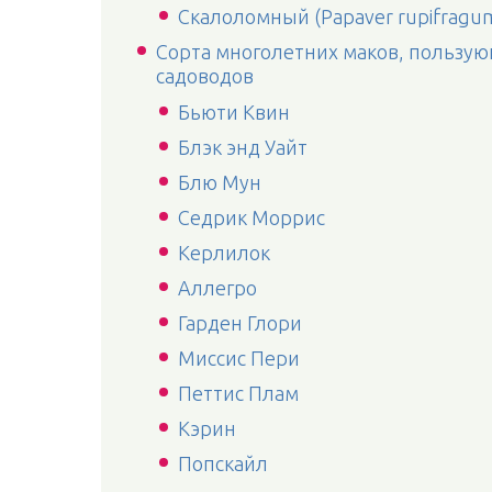
Скалоломный (Papaver rupifragum
Сорта многолетних маков, пользу
садоводов
Бьюти Квин
Блэк энд Уайт
Блю Мун
Седрик Моррис
Керлилок
Аллегро
Гарден Глори
Миссис Пери
Петтис Плам
Кэрин
Попскайл