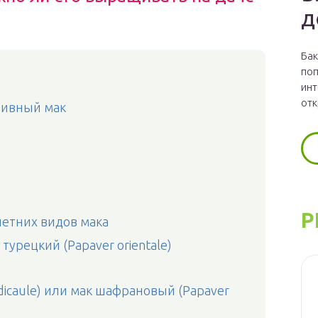
д
Бак
поп
инт
отк
тивный мак
Р
етних видов мака
урецкий (Papaver orientale)
dicaule) или мак шафрановый (Papaver