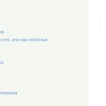
ов
erum), или мак опийный
ки
атериала