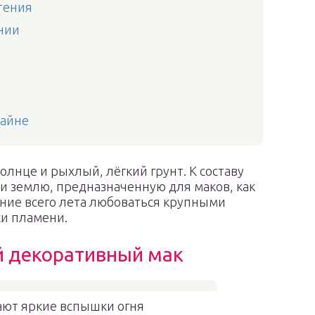
тения
нии
зайне
олнце и рыхлый, лёгкий грунт. К составу
и землю, предназначенную для маков, как
ение всего лета любоваться крупными
и пламени.
й декоративный мак
ют яркие вспышки огня