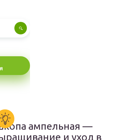
Я
акопа ампельная —
ыращивание и уход в