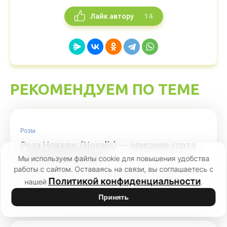
14
Лайк автору
РЕКОМЕНДУЕМ ПО ТЕМЕ
Розы
Роза Новалис (Novalis) — описание сорта
необычной окраски
Мы используем файлы cookie для повышения удобства
работы с сайтом. Оставаясь на связи, вы соглашаетесь с
В 2010 г. ученые создали розовый куст необычного
Политикой конфиденциальности
нашей
.
голубого оттенка. Ему дали название — роза
Новалис....
Принять