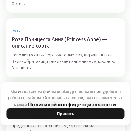
Хотя...
Розы
Роза Принцесса Анна (Princess Anne) —
описание сорта
Революционный сорт кустовых роз, выращенных в
Великобритании, привлекает внимание садоводов.
Эти цветы...
Мы используем файлы cookie для повышения удобства
Розы
работы с сайтом. Оставаясь на связи, вы соглашаетесь с
Роза Бенджамин Бриттен — описание
Политикой конфиденциальности
нашей
.
английского сорта
Принять
В 2001 г. британский селекционер Д. Остин
представил очередной шедевр селекции —