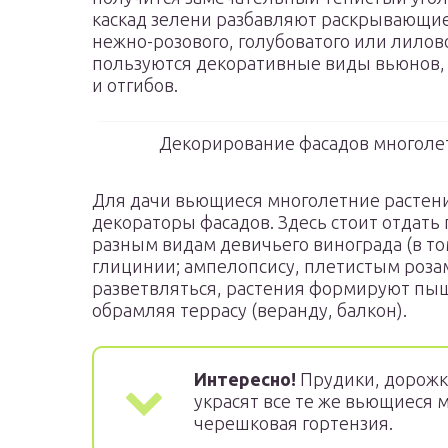
каскад зелени разбавляют раскрывающие
нежно-розового, голубоватого или лило
пользуются декоративные виды вьюнов, 
и отгибов.
Декорирование фасадов многоле
Для дачи вьющиеся многолетние растен
декораторы фасадов. Здесь стоит отдать
разным видам девичьего винограда (в то
глицинии; ампелопсису, плетистым розам.
разветвляться, растения формируют пыш
обрамляя террасу (веранду, балкон).
Интересно!
Прудики, дорожки
украсят все те же вьющиеся 
черешковая гортензия.