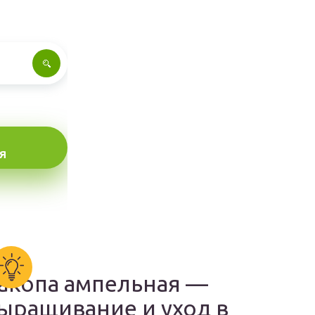
Я
акопа ампельная —
ыращивание и уход в