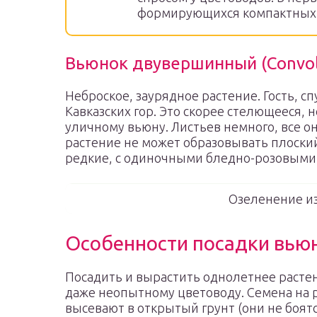
формирующихся компактных к
Вьюнок двувершинный (Convolv
Неброское, заурядное растение. Гость, с
Кавказских гор. Это скорее стелющееся,
уличному вьюну. Листьев немного, все о
растение не может образовывать плоски
редкие, с одиночными бледно-розовыми
Озеленение и
Особенности посадки вью
Посадить и вырастить однолетнее расте
даже неопытному цветоводу. Семена на 
высевают в открытый грунт (они не боят