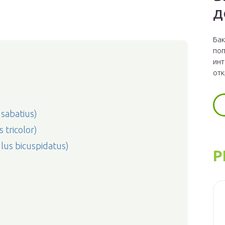
д
Бак
поп
инт
отк
sabatius)
tricolor)
s bicuspidatus)
Р