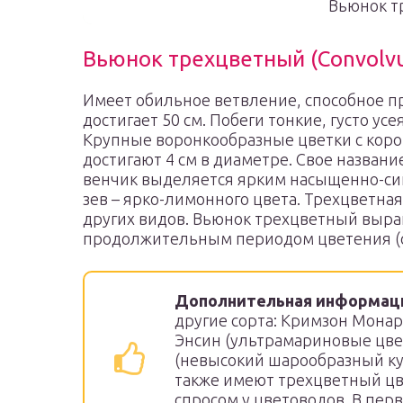
Вьюнок т
Вьюнок трехцветный (Convolvul
Имеет обильное ветвление, способное п
достигает 50 см. Побеги тонкие, густо 
Крупные воронкообразные цветки с коро
достигают 4 см в диаметре. Свое названи
венчик выделяется ярким насыщенно-сини
зев – ярко-лимонного цвета. Трехцветна
других видов. Вьюнок трехцветный выра
продолжительным периодом цветения (с 
Дополнительная информац
другие сорта: Кримзон Монар
Энсин (ультрамариновые цвет
(невысокий шарообразный ку
также имеют трехцветный цв
спросом у цветоводов. В перв