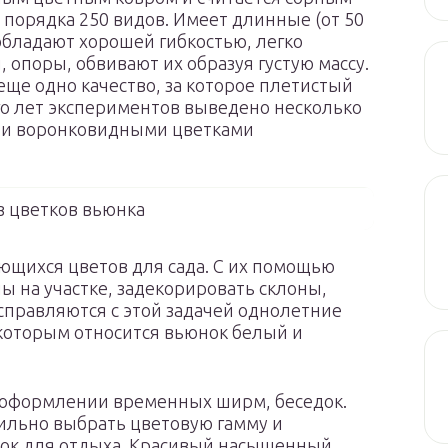
орядка 250 видов. Имеет длинные (от 50
обладают хорошей гибкостью, легко
 опоры, обвивают их образуя густую массу.
ще одно качество, за которое плетистый
го лет экспериментов выведено несколько
а и воронковидными цветками
з цветков вьюнка
ющихся цветов для сада. С их помощью
 на участке, задекорировать склоны,
 справляются с этой задачей однолетние
к которым относится вьюнок белый и
 оформлении временных ширм, беседок.
ильно выбрать цветовую гамму и
лок для отдыха. Красивый насыщенный