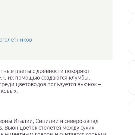
оголетников
итные цветы с древности покоряют
. С их помощью создаются клумбы,
среди цветоводов пользуется вьюнок –
нковых.
оны Италии, Сицилии и северо-запад
s. Вьюн цветок стелется между сухих
ным цветным ковром и считается сорным