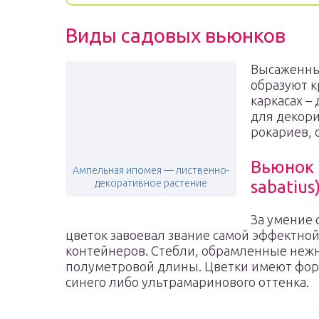
Виды садовых вьюнков
Высаженные
образуют к
каркасах –
для декор
рокариев, 
Вьюнок 
Ампельная ипомея — лиственно-
декоративное растение
sabatius
За умение
цветок завоевал звание самой эффектной
контейнеров. Стебли, обрамленные неж
полуметровой длины. Цветки имеют форм
синего либо ультрамаринового оттенка.