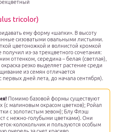
рехцветный
us tricolor)
ридавать ему форму «шапки». В высоту
усеянные сизоватыми овальными листьями.
ткой цветоножкой и волнистой кромкой
е получил из-за трехцветного сочетания:
м оттенком, середина – белая (светлая),
я окраска резко выделяет растение среди
щивание из семян отличается
первых дней лета, до начала сентября).
ия!
Помимо базовой формы существуют
х (с малиновым окрасом цветков); Ройал
ки с золотистым зевом); Блу Флэш
ст с нежно-голубыми цветками). Они
еток-колокольчик и пользуются особым
ую очередь за счет красиво