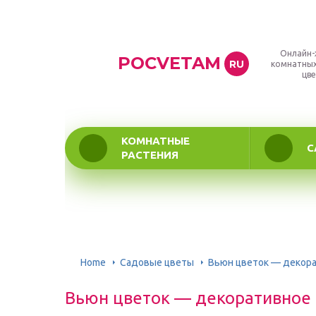
Онлайн-
POCVETAM
RU
комнатных
цве
КОМНАТНЫЕ
С
РАСТЕНИЯ
Home
Садовые цветы
Вьюн цветок — декора
Вьюн цветок — декоративное 