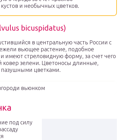
устов и необычных цветков.
ulus bicuspidatus)
пустившийся в центральную часть России с
 нежели вьющее растение, подобное
ни имеют стреловидную форму, за счет чего
й ковер зелени. Цветоносы длинные,
 пазушными цветками.
згороди вьюнком
нка
ние под силу
рассаду
ся