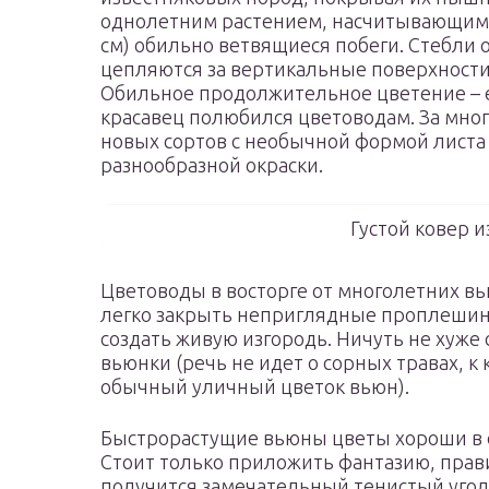
однолетним растением, насчитывающим п
см) обильно ветвящиеся побеги. Стебли 
цепляются за вертикальные поверхности,
Обильное продолжительное цветение – е
красавец полюбился цветоводам. За мно
новых сортов с необычной формой лист
разнообразной окраски.
Густой ковер и
Цветоводы в восторге от многолетних вь
легко закрыть неприглядные проплешины
создать живую изгородь. Ничуть не хуже
вьюнки (речь не идет о сорных травах, 
обычный уличный цветок вьюн).
Быстрорастущие вьюны цветы хороши в
Стоит только приложить фантазию, прав
получится замечательный тенистый уго