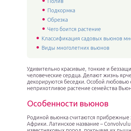
Полив
Подкормка
Обрезка
Чего боится растение
Классификация садовых вьюнов мн
Виды многолетних вьюнов
Удивительно красивые, тонкие и беззащ
человеческие сердца. Делают жизнь ярче
декорируются беседки. Особой любовью 
неприхотливое растение семейства Вью
Особенности вьюнов
Родиной вьюнка считаются прибрежные з
Африки. Латинское название – Convolvulu
известняковых пород, покрывая их пыш