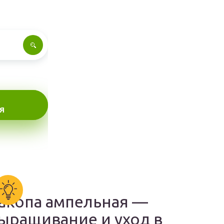
Я
акопа ампельная —
ыращивание и уход в