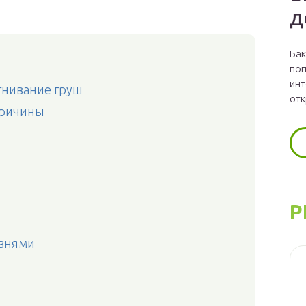
д
Бак
поп
инт
гнивание груш
отк
причины
Р
езнями