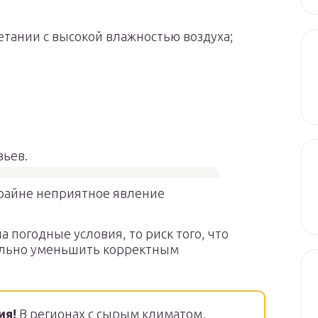
четании с высокой влажностью воздуха;
вьев.
райне неприятное явление
а погодные условия, то риск того, что
тельно уменьшить корректным
ия!
В регионах с сырым климатом,