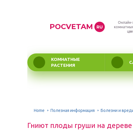
Онлайн-
POCVETAM
RU
комнатных
цве
КОМНАТНЫЕ
С
РАСТЕНИЯ
Home
Полезная информация
Болезни и вред
Гниют плоды груши на дереве