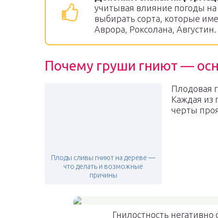
учитывая влияние погоды на 
выбирать сорта, которые име
Аврора, Роксолана, Августин.
Почему груши гниют — ос
Плодовая г
Каждая из 
черты проя
Плоды сливы гниют на дереве —
что делать и возможные
причины
Гнилостность негативно 