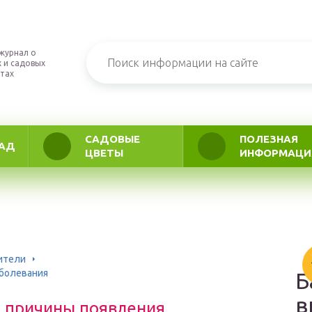
журнал о
 и садовых
тах
САДОВЫЕ
ПОЛЕЗНАЯ
АД
ЦВЕТЫ
ИНФОРМАЦИ
ители
аболевания
Б
в
 причины появления