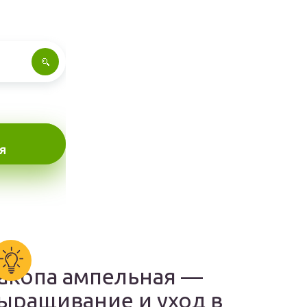
Я
акопа ампельная —
ыращивание и уход в