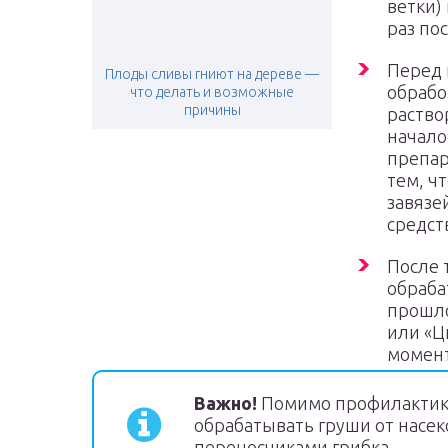
ветки)
раз по
Перед 
Плоды сливы гниют на дереве —
обрабо
что делать и возможные
причины
раство
начало
препар
тем, ч
завязе
средст
После 
обраба
прошло
или «Ц
момент
Важно!
Помимо профилактик
обрабатывать груши от насек
переносчиками грибка.