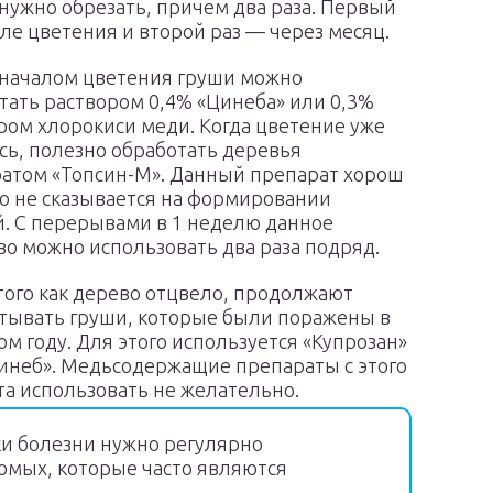
 нужно обрезать, причем два раза. Первый
сле цветения и второй раз — через месяц.
началом цветения груши можно
тать раствором 0,4% «Цинеба» или 0,3%
ром хлорокиси меди. Когда цветение уже
сь, полезно обработать деревья
атом «Топсин-М». Данный препарат хорош
то не сказывается на формировании
й. С перерывами в 1 неделю данное
во можно использовать два раза подряд.
того как дерево отцвело, продолжают
тывать груши, которые были поражены в
м году. Для этого используется «Купрозан»
инеб». Медьсодержащие препараты с этого
а использовать не желательно.
и болезни нужно регулярно
омых, которые часто являются