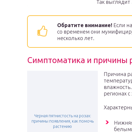
Так выглядит
Обратите внимание!
Если н
со временем они мумифициру
несколько лет.
Симптоматика и причины 
Причина р
температур
влажность.
регионах с
Характерн
Черная пятнистость на розах:
причины появления, как помочь
Нижняя
растению
белыми