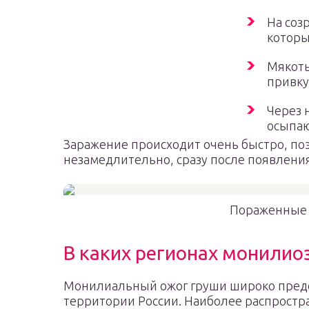
На соз
которы
Мякоть
привку
Через 
осыпаю
Заражение происходит очень быстро, по
незамедлительно, сразу после появлени
Пораженные 
В каких регионах монилиоз
Монилиальный ожог груши широко пред
территории России. Наиболее распростр