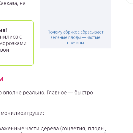
авказа, на
ия!
Почему абрикос сбрасывает
нилиоз с
зеленые плоды — частые
аморозками
причины
овой
.
м
о вполне реально. Главное — быстро
 монилиоз груши:
раженные части дерева (соцветия, плоды,