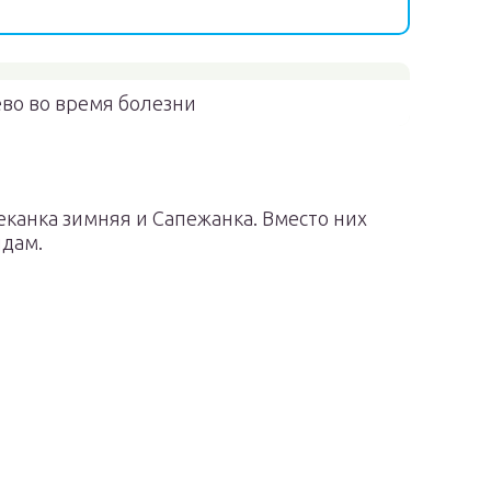
во во время болезни
канка зимняя и Сапежанка. Вместо них
идам.
а