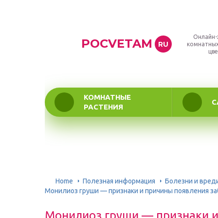
Онлайн-
POCVETAM
RU
комнатных
цве
КОМНАТНЫЕ
С
РАСТЕНИЯ
Home
Полезная информация
Болезни и вред
Монилиоз груши — признаки и причины появления з
Монилиоз груши — признаки и