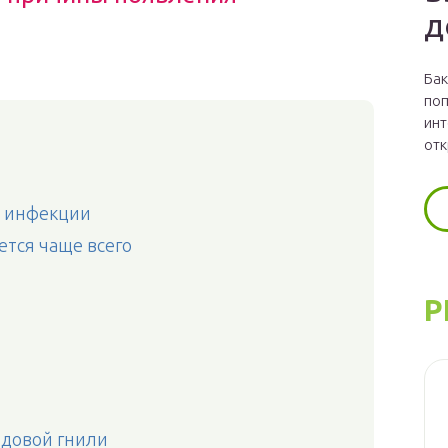
д
Бак
поп
инт
отк
я инфекции
ется чаще всего
Р
одовой гнили