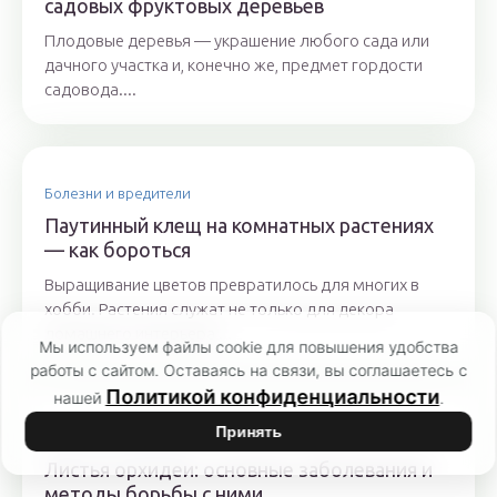
садовых фруктовых деревьев
Плодовые деревья — украшение любого сада или
дачного участка и, конечно же, предмет гордости
садовода....
Болезни и вредители
Паутинный клещ на комнатных растениях
— как бороться
Выращивание цветов превратилось для многих в
хобби. Растения служат не только для декора
домашнего интерьера,...
Мы используем файлы cookie для повышения удобства
работы с сайтом. Оставаясь на связи, вы соглашаетесь с
Политикой конфиденциальности
нашей
.
Принять
Болезни и вредители
Листья орхидеи: основные заболевания и
методы борьбы с ними