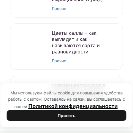
Прочие
Цветы каллы – как
выглядят и как
называются сорта и
разновидности
Прочие
Фатсия цветок: уход в
домашних условиях и
Мы используем файлы cookie для повышения удобства
способы размножения
работы с сайтом. Оставаясь на связи, вы соглашаетесь с
Политикой конфиденциальности
нашей
.
Прочие
Принять